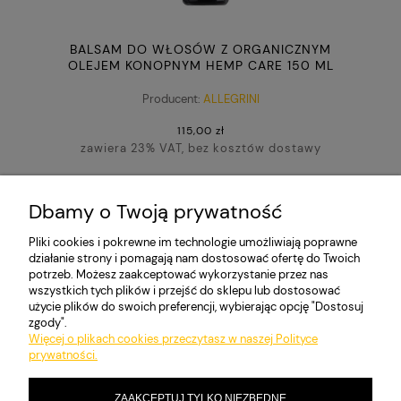
BALSAM DO WŁOSÓW Z ORGANICZNYM
OLEJEM KONOPNYM HEMP CARE 150 ML
Producent:
ALLEGRINI
115,00 zł
zawiera 23% VAT, bez kosztów dostawy
DO KOSZYKA
Dbamy o Twoją prywatność
Pliki cookies i pokrewne im technologie umożliwiają poprawne
działanie strony i pomagają nam dostosować ofertę do Twoich
potrzeb. Możesz zaakceptować wykorzystanie przez nas
MOJE KONTO
wszystkich tych plików i przejść do sklepu lub dostosować
użycie plików do swoich preferencji, wybierając opcję "Dostosuj
zgody".
Więcej o plikach cookies przeczytasz w naszej Polityce
PŁATNOŚCI I DOSTAWA
prywatności.
ZAAKCEPTUJ TYLKO NIEZBĘDNE