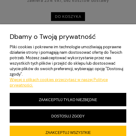
zawiera 23% VAT, bez kosztów dostawy
DO KOSZYKA
Dbamy o Twoją prywatność
«
1
2
»
Pliki cookies i pokrewne im technologie umożliwiają poprawne
działanie strony i pomagają nam dostosować ofertę do Twoich
potrzeb. Możesz zaakceptować wykorzystanie przez nas
MOJE KONTO
wszystkich tych plików i przejść do sklepu lub dostosować
użycie plików do swoich preferencji, wybierając opcję "Dostosuj
zgody".
Więcej o plikach cookies przeczytasz w naszej Polityce
PŁATNOŚCI I DOSTAWA
prywatności.
ZAAKCEPTUJ TYLKO NIEZBĘDNE
INFORMACJE
DOSTOSUJ ZGODY
O NAS
ZAAKCEPTUJ WSZYSTKIE