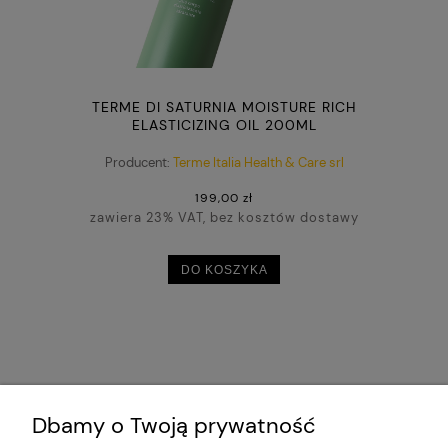
TERME DI SATURNIA MOISTURE RICH
ELASTICIZING OIL 200ML
Producent:
Terme Italia Health & Care srl
199,00 zł
zawiera 23% VAT, bez kosztów dostawy
DO KOSZYKA
Dbamy o Twoją prywatność