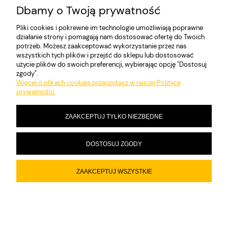
Dbamy o Twoją prywatność
DO KOSZYKA
Pliki cookies i pokrewne im technologie umożliwiają poprawne
działanie strony i pomagają nam dostosować ofertę do Twoich
potrzeb. Możesz zaakceptować wykorzystanie przez nas
wszystkich tych plików i przejść do sklepu lub dostosować
użycie plików do swoich preferencji, wybierając opcję "Dostosuj
zgody".
MOJE KONTO
Więcej o plikach cookies przeczytasz w naszej Polityce
prywatności.
PŁATNOŚCI I DOSTAWA
ZAAKCEPTUJ TYLKO NIEZBĘDNE
INFORMACJE
DOSTOSUJ ZGODY
ZAAKCEPTUJ WSZYSTKIE
O NAS
POKAŻ PEŁNĄ WERSJĘ STRONY
Sklep internetowy Shoper.pl