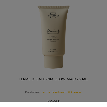
TERME DI SATURNIA GLOW MASK75 ML.
Producent:
Terme Italia Health & Care srl
199,00 zł
zawiera 23% VAT, bez kosztów dostawy