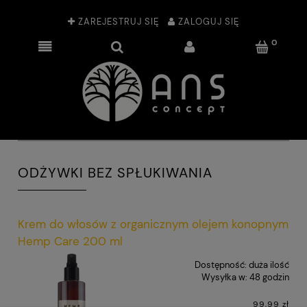
ZAREJESTRUJ SIĘ
ZALOGUJ SIĘ
ODŻYWKI BEZ SPŁUKIWANIA
Krem do włosów z organicznym olejem konopnym
Hemp Care 200 ml
Dostępność:
duża ilość
Wysyłka w:
48 godzin
99,99 zł