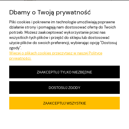
zawiera 23% VAT, bez kosztów
dostawy
Dbamy o Twoją prywatność
Pliki cookies i pokrewne im technologie umożliwiają poprawne
DO KOSZYKA
działanie strony i pomagają nam dostosować ofertę do Twoich
potrzeb. Możesz zaakceptować wykorzystanie przez nas
wszystkich tych plików i przejść do sklepu lub dostosować
użycie plików do swoich preferencji, wybierając opcję "Dostosuj
zgody".
MOJE KONTO
Więcej o plikach cookies przeczytasz w naszej Polityce
prywatności.
PŁATNOŚCI I DOSTAWA
ZAAKCEPTUJ TYLKO NIEZBĘDNE
INFORMACJE
DOSTOSUJ ZGODY
ZAAKCEPTUJ WSZYSTKIE
O NAS
POKAŻ PEŁNĄ WERSJĘ STRONY