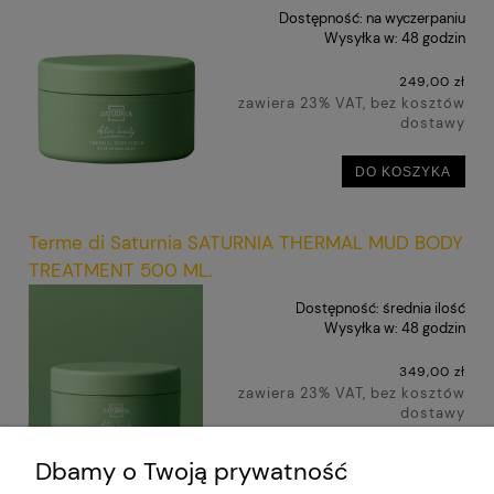
Dostępność:
na wyczerpaniu
Wysyłka w:
48 godzin
249,00 zł
zawiera 23% VAT, bez kosztów
dostawy
DO KOSZYKA
Terme di Saturnia SATURNIA THERMAL MUD BODY
TREATMENT 500 ML.
Dostępność:
średnia ilość
Wysyłka w:
48 godzin
349,00 zł
zawiera 23% VAT, bez kosztów
dostawy
DO KOSZYKA
Dbamy o Twoją prywatność