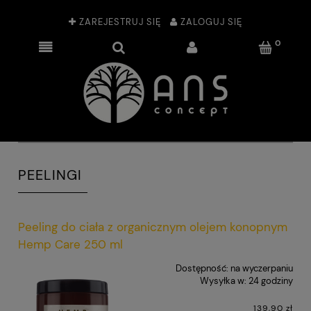
ZAREJESTRUJ SIĘ
ZALOGUJ SIĘ
PEELINGI
Peeling do ciała z organicznym olejem konopnym
Hemp Care 250 ml
Dostępność:
na wyczerpaniu
Wysyłka w:
24 godziny
139,90 zł