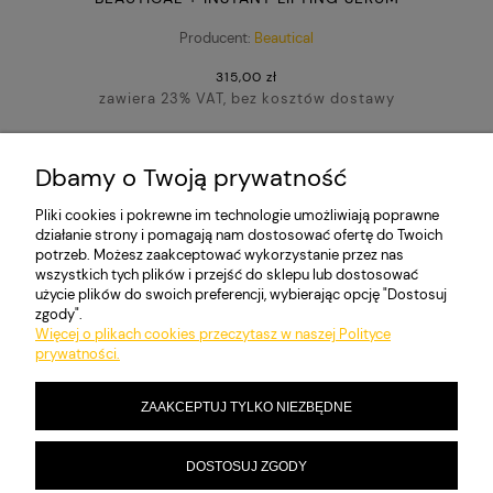
Producent:
Beautical
315,00 zł
zawiera 23% VAT, bez kosztów dostawy
DO KOSZYKA
Dbamy o Twoją prywatność
Pliki cookies i pokrewne im technologie umożliwiają poprawne
działanie strony i pomagają nam dostosować ofertę do Twoich
potrzeb. Możesz zaakceptować wykorzystanie przez nas
MOJE KONTO
wszystkich tych plików i przejść do sklepu lub dostosować
użycie plików do swoich preferencji, wybierając opcję "Dostosuj
zgody".
Więcej o plikach cookies przeczytasz w naszej Polityce
PŁATNOŚCI I DOSTAWA
prywatności.
ZAAKCEPTUJ TYLKO NIEZBĘDNE
INFORMACJE
DOSTOSUJ ZGODY
O NAS