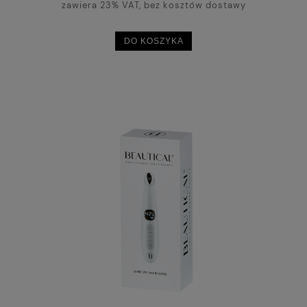
zawiera 23% VAT, bez kosztów dostawy
DO KOSZYKA